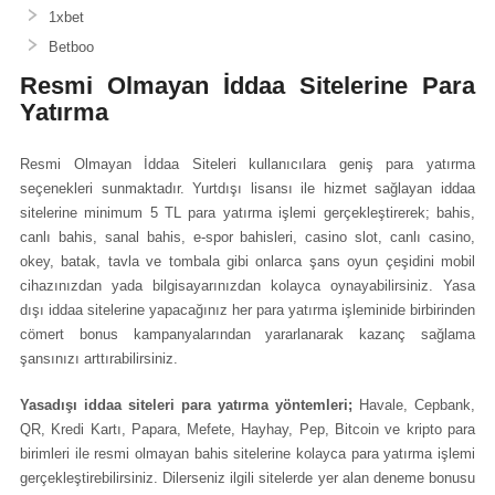
1xbet
Betboo
Resmi Olmayan İddaa Sitelerine Para
Yatırma
Resmi Olmayan İddaa Siteleri kullanıcılara geniş para yatırma
seçenekleri sunmaktadır. Yurtdışı lisansı ile hizmet sağlayan iddaa
sitelerine minimum 5 TL para yatırma işlemi gerçekleştirerek; bahis,
canlı bahis, sanal bahis, e-spor bahisleri, casino slot, canlı casino,
okey, batak, tavla ve tombala gibi onlarca şans oyun çeşidini mobil
cihazınızdan yada bilgisayarınızdan kolayca oynayabilirsiniz. Yasa
dışı iddaa sitelerine yapacağınız her para yatırma işleminide birbirinden
cömert bonus kampanyalarından yararlanarak kazanç sağlama
şansınızı arttırabilirsiniz.
Yasadışı iddaa siteleri para yatırma yöntemleri;
Havale, Cepbank,
QR, Kredi Kartı, Papara, Mefete, Hayhay, Pep, Bitcoin ve kripto para
birimleri ile resmi olmayan bahis sitelerine kolayca para yatırma işlemi
gerçekleştirebilirsiniz. Dilerseniz ilgili sitelerde yer alan deneme bonusu